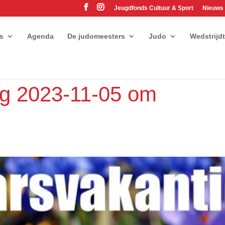
Jeugdfonds Cultuur & Sport
Nieuws
es
Agenda
De judomeesters
Judo
Wedstrijd
ng 2023-11-05 om