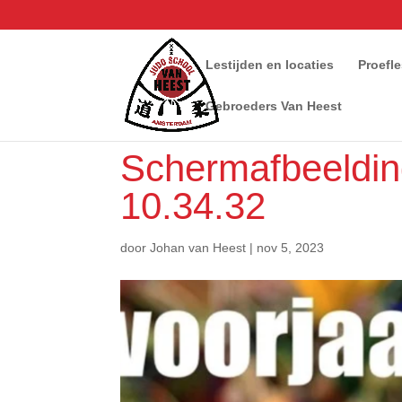
Lestijden en locaties
Proefl
Gebroeders Van Heest
Scherm­afbeeldi
10.34.32
door
Johan van Heest
|
nov 5, 2023