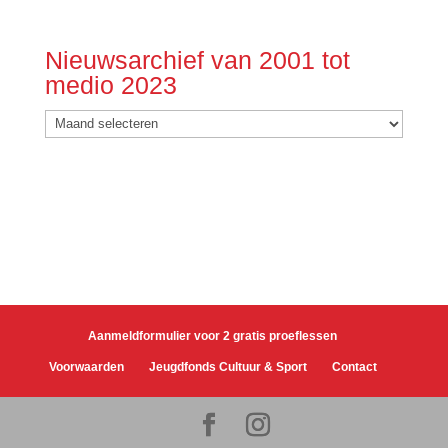
Nieuwsarchief van 2001 tot
medio 2023
Nieuwsarchief
van
2001
tot
medio
2023
Aanmeldformulier voor 2 gratis proeflessen
Voorwaarden
Jeugdfonds Cultuur & Sport
Contact