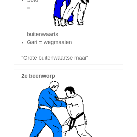
Soto
=
buitenwaarts
Gari = wegmaaien
“Grote buitenwaartse maai”
2e beenworp