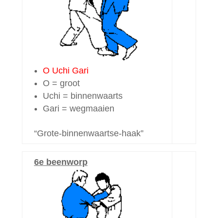
O Uchi Gari
O = groot
Uchi = binnenwaarts
Gari = wegmaaien
“Grote-binnenwaartse-haak”
6e beenworp