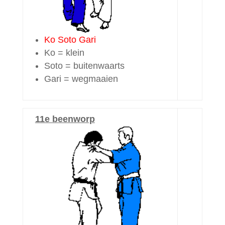
Ko Soto Gari
Ko = klein
Soto = buitenwaarts
Gari = wegmaaien
11e beenworp