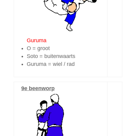
Guruma
O = groot
Soto = buitenwaarts
Guruma = wiel / rad
9e beenworp