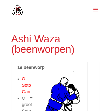
Ashi Waza
(beenworpen)
1e beenworp
O
Soto
Gari
O =
groot