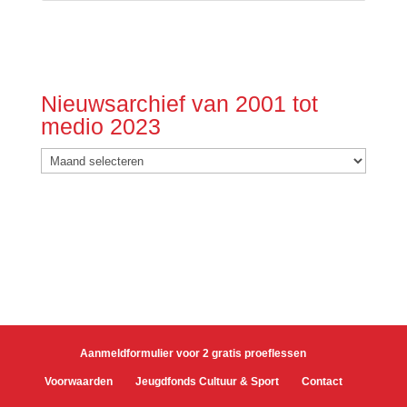
Nieuwsarchief van 2001 tot
medio 2023
Nieuwsarchief
van
2001
tot
medio
2023
Aanmeldformulier voor 2 gratis proeflessen
Voorwaarden
Jeugdfonds Cultuur & Sport
Contact