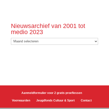
Nieuwsarchief van 2001 tot
medio 2023
Nieuwsarchief
van
2001
tot
medio
2023
Aanmeldformulier voor 2 gratis proeflessen
Voorwaarden
Jeugdfonds Cultuur & Sport
Contact