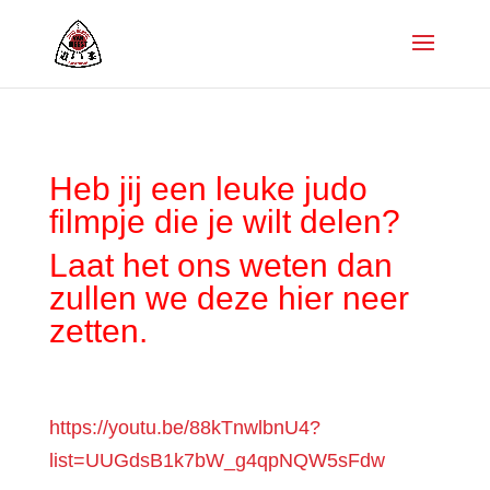
Heb jij een leuke judo
filmpje die je wilt delen?
Laat het ons weten dan
zullen we deze hier neer
zetten.
https://youtu.be/88kTnwlbnU4?
list=UUGdsB1k7bW_g4qpNQW5sFdw