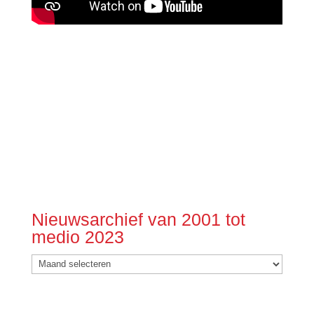
Nieuwsarchief van 2001 tot
medio 2023
Nieuwsarchief
van
2001
tot