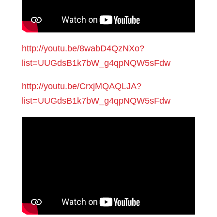
http://youtu.be/8wabD4QzNXo?
list=UUGdsB1k7bW_g4qpNQW5sFdw
http://youtu.be/CrxjMQAQLJA?
list=UUGdsB1k7bW_g4qpNQW5sFdw