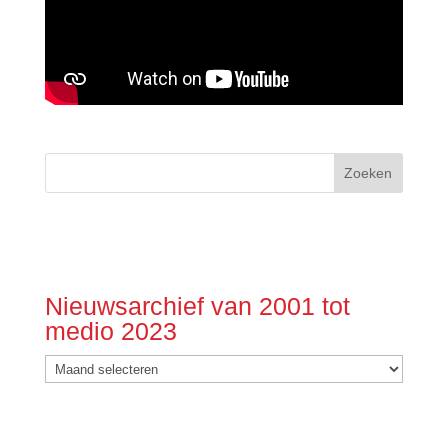
Nieuwsarchief van 2001 tot
medio 2023
Nieuwsarchief
van
2001
tot