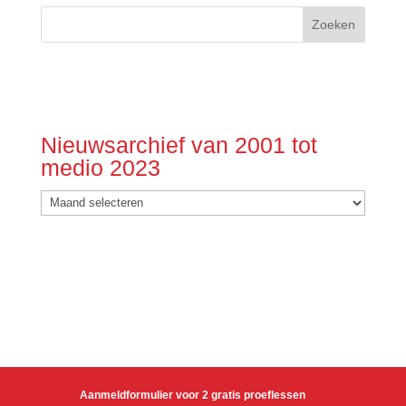
Nieuwsarchief van 2001 tot
medio 2023
Nieuwsarchief
van
2001
tot
medio
2023
Aanmeldformulier voor 2 gratis proeflessen