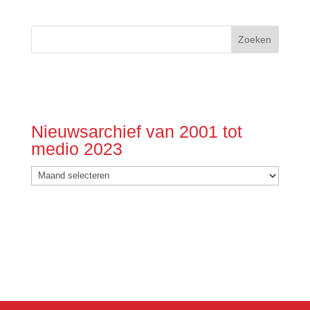
Nieuwsarchief van 2001 tot
medio 2023
Nieuwsarchief
van
2001
tot
medio
2023