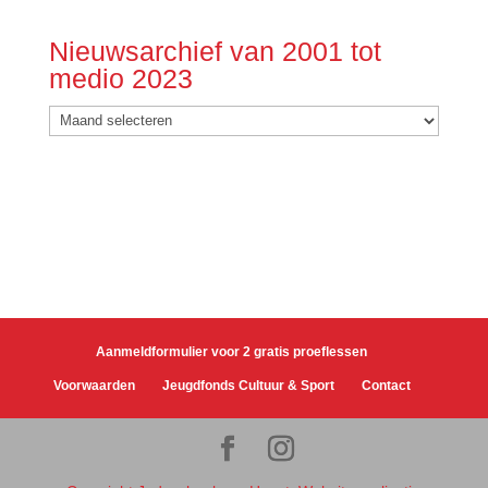
Nieuwsarchief van 2001 tot
medio 2023
Nieuwsarchief
van
2001
tot
medio
2023
Aanmeldformulier voor 2 gratis proeflessen
Voorwaarden
Jeugdfonds Cultuur & Sport
Contact