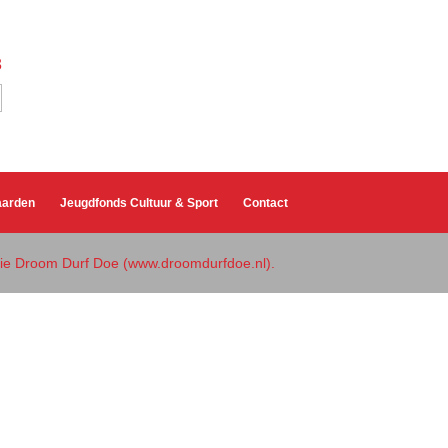
3
aarden
Jeugdfonds Cultuur & Sport
Contact
atie Droom Durf Doe (www.droomdurfdoe.nl).