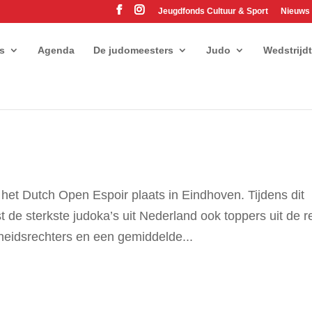
Jeugdfonds Cultuur & Sport
Nieuws
es
Agenda
De judomeesters
Judo
Wedstrijd
het Dutch Open Espoir plaats in Eindhoven. Tijdens dit
t de sterkste judoka’s uit Nederland ook toppers uit de r
eidsrechters en een gemiddelde...