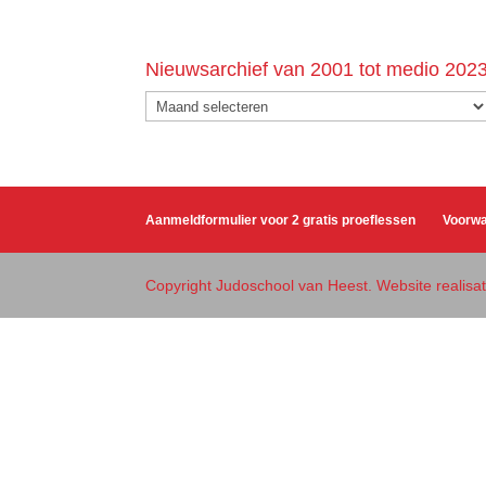
Nieuwsarchief van 2001 tot medio 202
Nieuwsarchief
van
2001
tot
medio
Aanmeldformulier voor 2 gratis proeflessen
Voorw
2023
Copyright Judoschool van Heest. Website realis