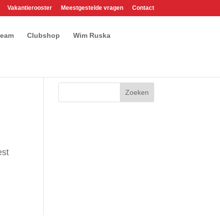
Vakantierooster
Meestgestelde vragen
Contact
team
Clubshop
Wim Ruska
est