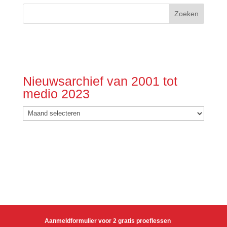
Nieuwsarchief van 2001 tot
medio 2023
Nieuwsarchief
van
2001
tot
medio
2023
Aanmeldformulier voor 2 gratis proeflessen