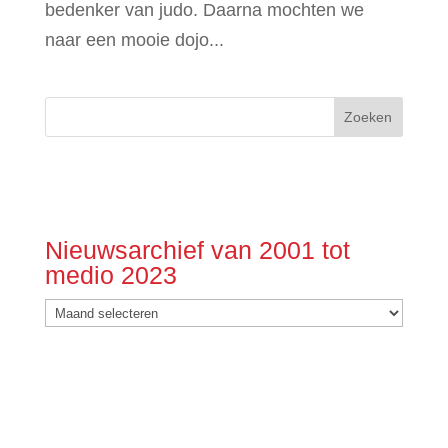
bedenker van judo. Daarna mochten we
naar een mooie dojo...
Nieuwsarchief van 2001 tot
medio 2023
Nieuwsarchief
van
2001
tot
medio
2023