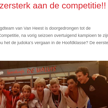
zersterk aan de competitie!!
ugdteam van Van Heest is doorgedrongen tot de
mpetitie, na vorig seizoen overtuigend kampioen te zij
u het de judoka’s vergaan in de Hoofdklasse? De eerste.