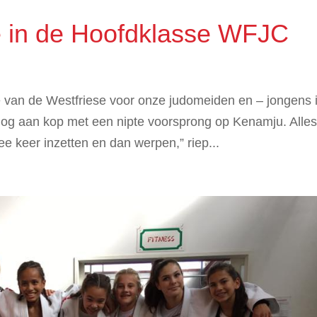
 in de Hoofdklasse WFJC
 van de Westfriese voor onze judomeiden en – jongens i
 nog aan kop met een nipte voorsprong op Kenamju. Alle
 keer inzetten en dan werpen,” riep...