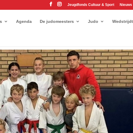
Jeugdfonds Cultuur & Sport
Nieuws
es
Agenda
De judomeesters
Judo
Wedstrijd