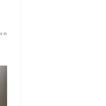
s in
s