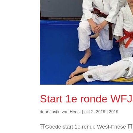
Start 1e ronde WF
door
Justin van Heest
|
okt 2, 2019
|
2019
⛩Goede start 1e ronde West-Friese ⛩