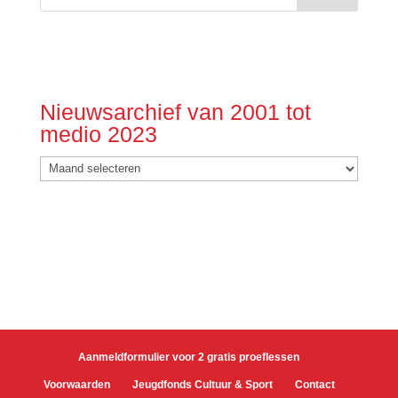
Nieuwsarchief van 2001 tot
medio 2023
Nieuwsarchief
van
2001
tot
medio
2023
Aanmeldformulier voor 2 gratis proeflessen
Voorwaarden
Jeugdfonds Cultuur & Sport
Contact