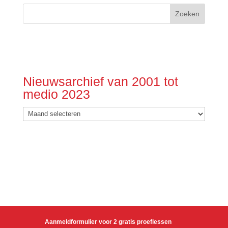
Nieuwsarchief van 2001 tot
medio 2023
Nieuwsarchief
van
2001
tot
medio
2023
Aanmeldformulier voor 2 gratis proeflessen