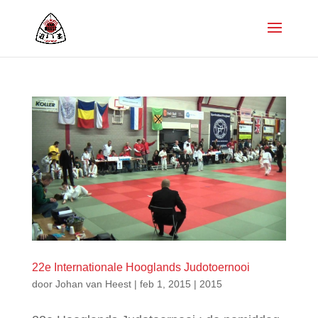
22e Internationale Hooglands Judotoernooi
door
Johan van Heest
|
feb 1, 2015
|
2015