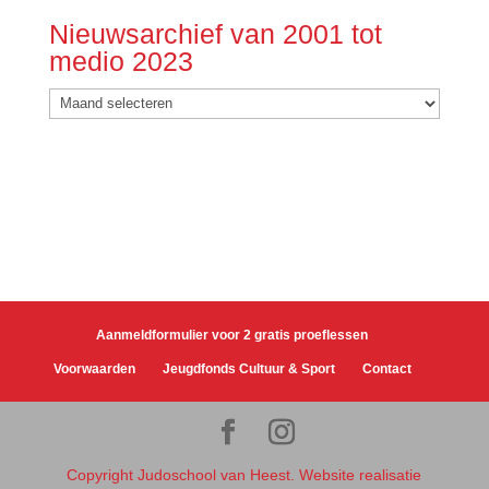
Nieuwsarchief van 2001 tot
medio 2023
Nieuwsarchief
van
2001
tot
medio
2023
Aanmeldformulier voor 2 gratis proeflessen
Voorwaarden
Jeugdfonds Cultuur & Sport
Contact
Copyright Judoschool van Heest. Website realisatie