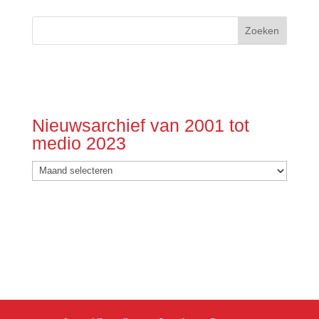
Nieuwsarchief van 2001 tot
medio 2023
Nieuwsarchief
van
2001
tot
medio
2023