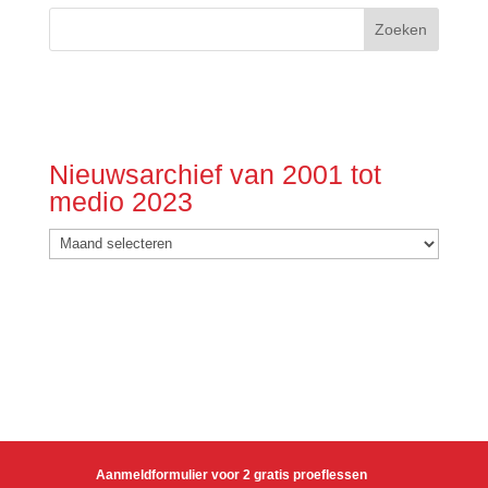
Nieuwsarchief van 2001 tot
medio 2023
Nieuwsarchief
van
2001
tot
medio
2023
Aanmeldformulier voor 2 gratis proeflessen