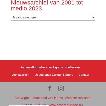
Nieuwsarchief van 2001 tot
medio 2023
Nieuwsarchief
van
2001
tot
medio
2023
Aanmeldformulier voor 2 gratis proeflessen
Voorwaarden
Jeugdfonds Cultuur & Sport
Contact
Copyright Judoschool van Heest. Website realisatie
Droom Durf Doe (www.droomdurfdoe.nl).