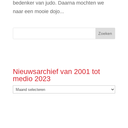
bedenker van judo. Daarna mochten we
naar een mooie dojo...
Nieuwsarchief van 2001 tot
medio 2023
Nieuwsarchief
van
2001
tot
medio
2023