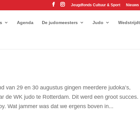
Jeugdfonds Cultuur & Sport
Nieuws
es
Agenda
De judomeesters
Judo
Wedstrijd
d van 29 en 30 augustus gingen meerdere judoka’s,
r de WK judo te Rotterdam. Dit werd een groot succes.
y. Wat jammer was dat we ergens boven in...