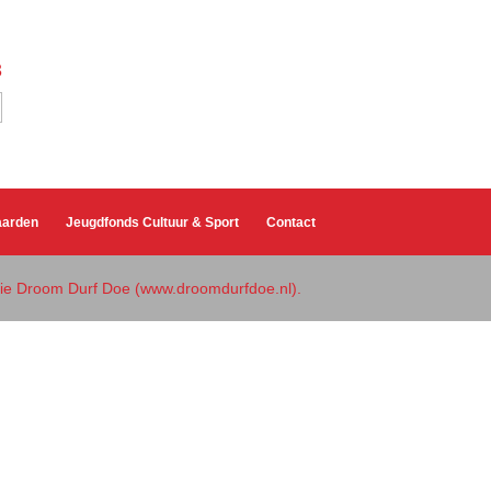
3
aarden
Jeugdfonds Cultuur & Sport
Contact
atie Droom Durf Doe (www.droomdurfdoe.nl).