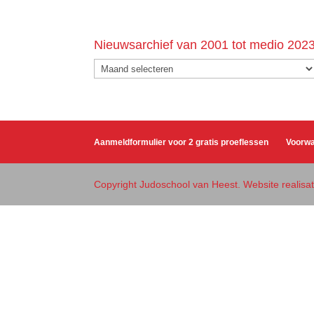
Nieuwsarchief van 2001 tot medio 202
Nieuwsarchief
van
2001
tot
medio
Aanmeldformulier voor 2 gratis proeflessen
Voorw
2023
Copyright Judoschool van Heest. Website realis