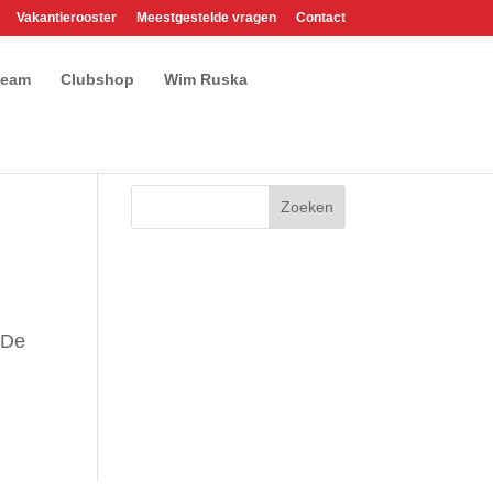
Vakantierooster
Meestgestelde vragen
Contact
team
Clubshop
Wim Ruska
 De