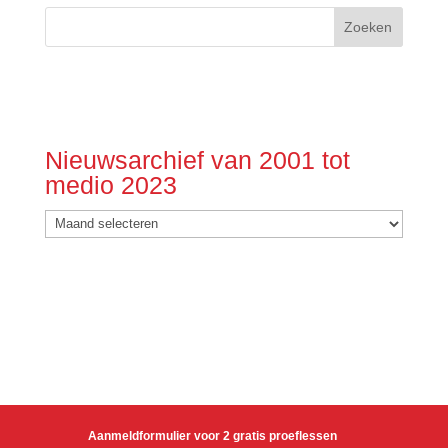
Nieuwsarchief van 2001 tot
medio 2023
Nieuwsarchief
van
2001
tot
medio
2023
Aanmeldformulier voor 2 gratis proeflessen