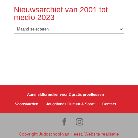
Nieuwsarchief van 2001 tot
medio 2023
Nieuwsarchief
van
2001
tot
medio
2023
Aanmeldformulier voor 2 gratis proeflessen
Voorwaarden
Jeugdfonds Cultuur & Sport
Contact
Copyright Judoschool van Heest. Website realisatie