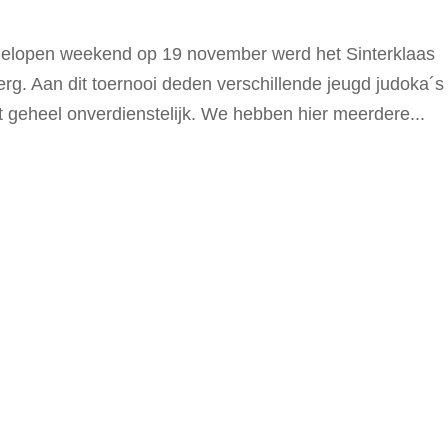
gelopen weekend op 19 november werd het Sinterklaas
rg. Aan dit toernooi deden verschillende jeugd judoka´s
 geheel onverdienstelijk. We hebben hier meerdere...
3
aarden
Jeugdfonds Cultuur & Sport
Contact