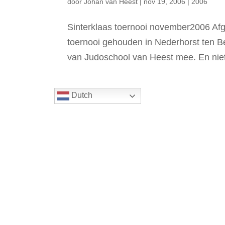
door
Johan van Heest
|
nov 19, 2006
|
2006
Sinterklaas toernooi november2006 Af
toernooi gehouden in Nederhorst ten Be
van Judoschool van Heest mee. En niet
Dutch
Nieuwsarchief van 2001 tot medio 202
Nieuwsarchief
van
2001
tot
medio
Aanmeldformulier voor 2 gratis proeflessen
Voorw
2023