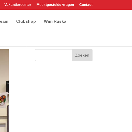
Vakantierooster
Meestgestelde vragen
Contact
team
Clubshop
Wim Ruska