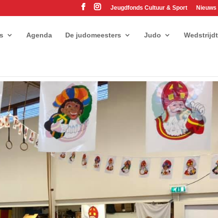
Jeugdfonds Cultuur & Sport
Nieuws
es
Agenda
De judomeesters
Judo
Wedstrijd