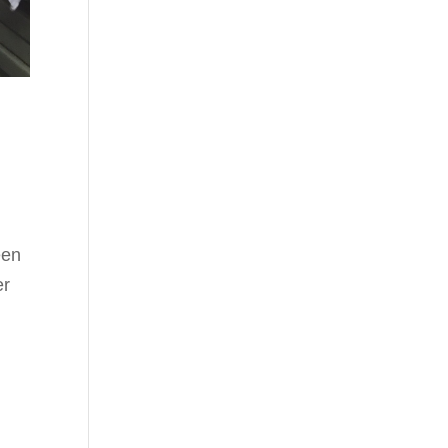
een
er