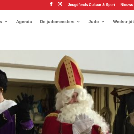
Jeugdfonds Cultuur & Sport
Nieuws
es
Agenda
De judomeesters
Judo
Wedstrijd