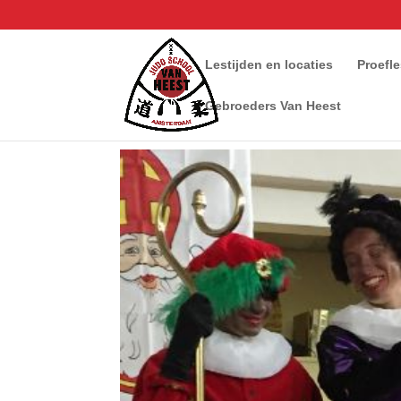
Lestijden en locaties
Proefl
Gebroeders Van Heest