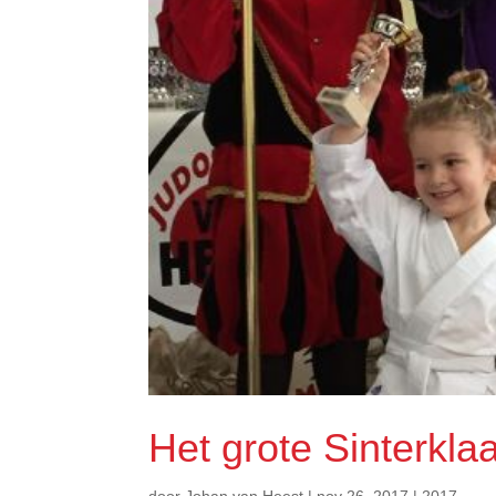
Het grote Sinterkla
door
Johan van Heest
|
nov 26, 2017
|
2017