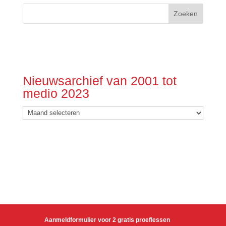
Nieuwsarchief van 2001 tot
medio 2023
Nieuwsarchief
van
2001
tot
medio
2023
Aanmeldformulier voor 2 gratis proeflessen