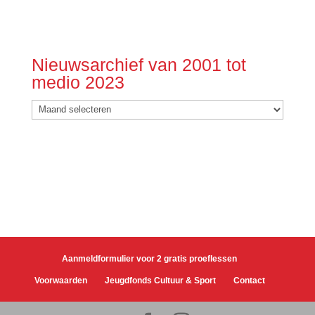
Nieuwsarchief van 2001 tot
medio 2023
Nieuwsarchief
van
2001
tot
medio
2023
Aanmeldformulier voor 2 gratis proeflessen
Voorwaarden
Jeugdfonds Cultuur & Sport
Contact