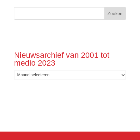
Nieuwsarchief van 2001 tot
medio 2023
Nieuwsarchief
van
2001
tot
medio
2023