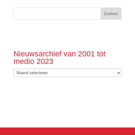
Nieuwsarchief van 2001 tot
medio 2023
Nieuwsarchief
van
2001
tot
medio
2023