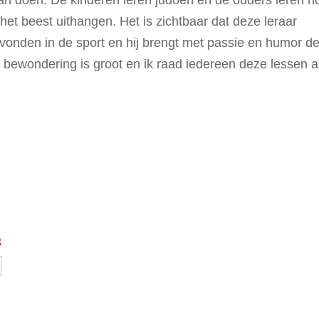
gaan doen. De kinderen leren judoën en de ouders leren h
het beest uithangen. Het is zichtbaar dat deze leraar
evonden in de sport en hij brengt met passie en humor d
 bewondering is groot en ik raad iedereen deze lessen a
3