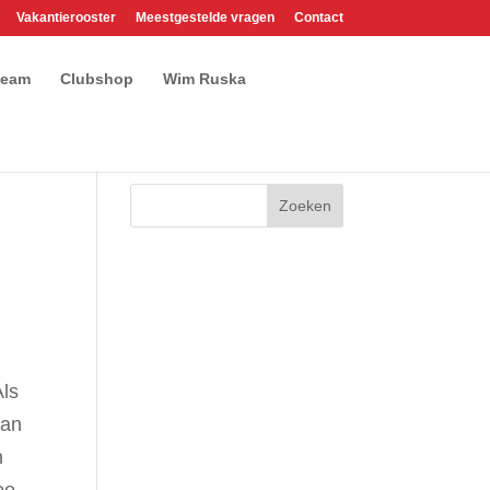
Vakantierooster
Meestgestelde vragen
Contact
team
Clubshop
Wim Ruska
Als
van
n