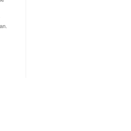
oe
e
an.