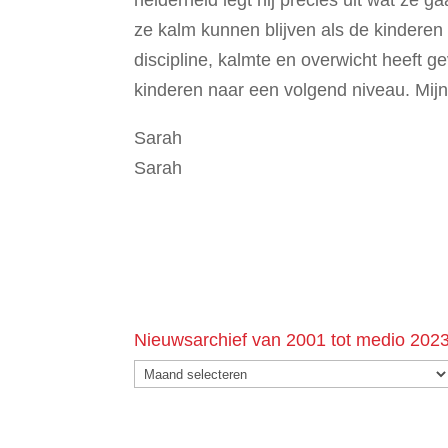
helderheid legt hij precies uit wat ze 
ze kalm kunnen blijven als de kinderen 
discipline, kalmte en overwicht heeft g
kinderen naar een volgend niveau. Mijn
Sarah
Sarah
Nieuwsarchief van 2001 tot medio 202
Nieuwsarchief
van
2001
tot