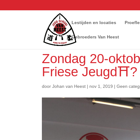
Lestijden en locaties
Proefl
Gebroeders Van Heest
Zondag 20-oktob
Friese Jeugd⛩?
door
Johan van Heest
|
nov 1, 2019
|
Geen categ