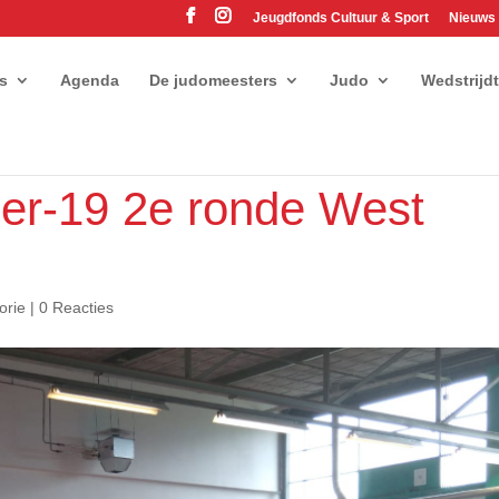
Jeugdfonds Cultuur & Sport
Nieuws
es
Agenda
De judomeesters
Judo
Wedstrijd
er-19 2e ronde West
orie
|
0 Reacties