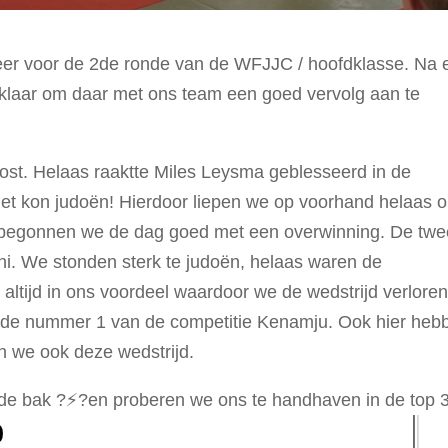
er voor de 2de ronde van de WFJJC / hoofdklasse. Na 
 klaar om daar met ons team een goed vervolg aan te
oost. Helaas raaktte Miles Leysma geblesseerd in de
iet kon judoën! Hierdoor liepen we op voorhand helaas 
ch begonnen we de dag goed met een overwinning. De tw
hi. We stonden sterk te judoën, helaas waren de
 altijd in ons voordeel waardoor we de wedstrijd verloren
n de nummer 1 van de competitie Kenamju. Ook hier heb
n we ook deze wedstrijd.
e bak ?⚡️?en proberen we ons te handhaven in de top 3