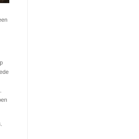
een
op
eede
.
ben
.