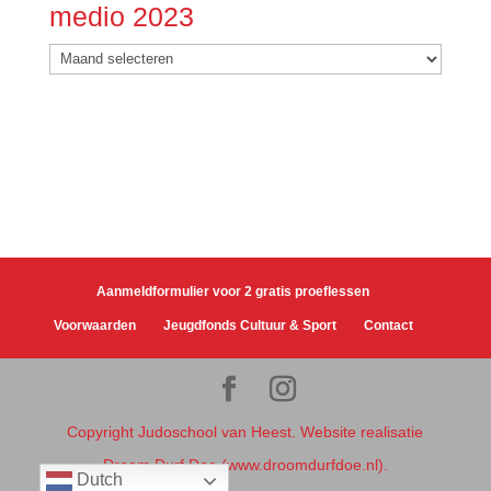
medio 2023
Nieuwsarchief
van
2001
tot
medio
2023
Aanmeldformulier voor 2 gratis proeflessen
Voorwaarden
Jeugdfonds Cultuur & Sport
Contact
Copyright Judoschool van Heest. Website realisatie
Droom Durf Doe (www.droomdurfdoe.nl).
Dutch