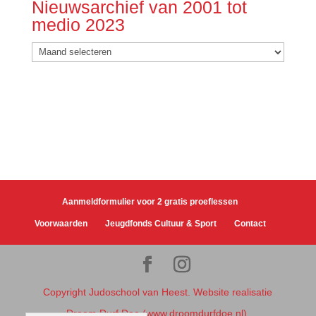
Nieuwsarchief van 2001 tot
medio 2023
Nieuwsarchief
van
2001
tot
medio
2023
Aanmeldformulier voor 2 gratis proeflessen
Voorwaarden
Jeugdfonds Cultuur & Sport
Contact
Copyright Judoschool van Heest. Website realisatie
Droom Durf Doe (www.droomdurfdoe.nl).