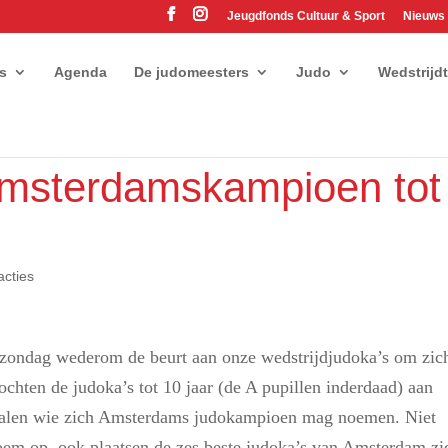
Jeugdfonds Cultuur & Sport
Nieuws
es
Agenda
De judomeesters
Judo
Wedstrijd
Amsterdamskampioen tot
acties
zondag wederom de beurt aan onze wedstrijdjudoka’s om zic
ochten de judoka’s tot 10 jaar (de A pupillen inderdaad) aan
palen wie zich Amsterdams judokampioen mag noemen. Niet
n roem op, ook plaatsen de zes beste judoka’s van Amsterdam zi