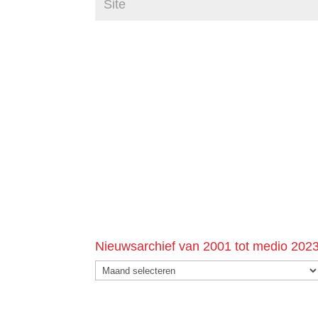
Nieuwsarchief van 2001 tot medio 202
Nieuwsarchief
van
2001
tot