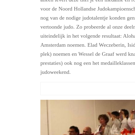
voor de Noord Hollandse Judokampioensch
nog van de nodige judotalentje konden genie
vertoonde judo. Zo probeerde al onze deeln
uiteindelijk in het volgende resultaat: Al
Amsterdam noemen. Elad Weczeberin, Isid
plek) noemen en Wessel de Graaf werd kna
prestaties) ook nog een het medailleklasse
judoweekend.