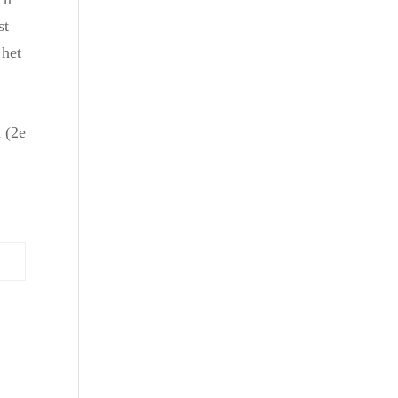
st
 het
 (2e