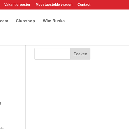
Vakantierooster
Meestgestelde vragen
Contact
team
Clubshop
Wim Ruska
h
ch