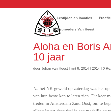
Lestijden en locaties
Proefl
Gebroeders Van Heest
Aloha en Boris 
10 jaar
door
Johan van Heest
|
mrt 8, 2014
|
2014
|
0 Re
Na het NK geweld op zaterdag was het op 
van hun beste kan te laten zien. Dit keer m
treden in Amsterdam Zuid Oost, om te be
alleen levert deze titel je een medaille e