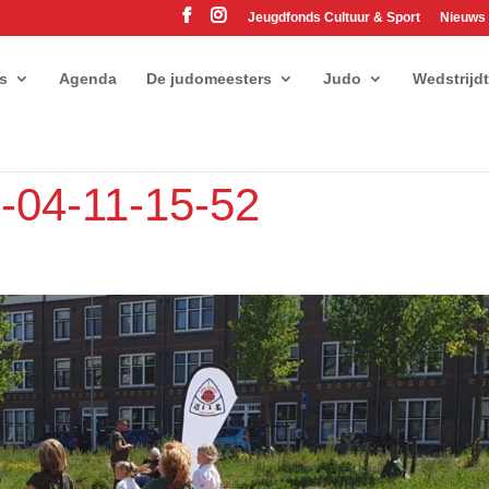
Jeugdfonds Cultuur & Sport
Nieuws
es
Agenda
De judomeesters
Judo
Wedstrijd
04-11-15-52