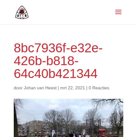
8bc7936f-e32e-
426b-b818-
64c40b421344
door
Johan van Heest
|
mrt 22, 2021
|
0 Reacties