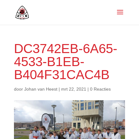
DC3742EB-6A65-
4533-B1EB-
B404F31CAC4B
door
Johan van Heest
|
mrt 22, 2021
|
0 Reacties