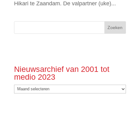
Hikari te Zaandam. De valpartner (uke)...
Nieuwsarchief van 2001 tot
medio 2023
Nieuwsarchief
van
2001
tot
medio
2023