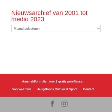
Nieuwsarchief van 2001 tot
medio 2023
Nieuwsarchief
van
2001
tot
medio
2023
Aanmeldformulier voor 2 gratis proeflessen
Voorwaarden
Jeugdfonds Cultuur & Sport
Contact