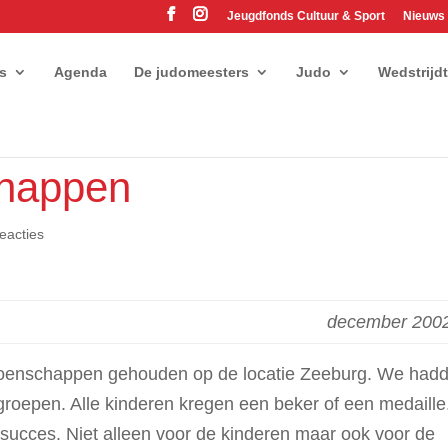
Jeugdfonds Cultuur & Sport
Nieuws
es
Agenda
De judomeesters
Judo
Wedstrijd
happen
eacties
december 200
oenschappen gehouden op de locatie Zeeburg. We had
roepen. Alle kinderen kregen een beker of een medaille
ucces. Niet alleen voor de kinderen maar ook voor de