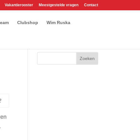
Vakantierooster
Meestgestelde vragen
Contact
team
Clubshop
Wim Ruska
2
den
.