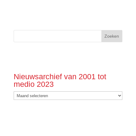
Nieuwsarchief van 2001 tot
medio 2023
Nieuwsarchief
van
2001
tot
medio
2023