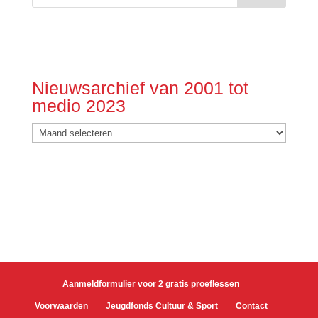
Nieuwsarchief van 2001 tot
medio 2023
Nieuwsarchief
van
2001
tot
medio
2023
Aanmeldformulier voor 2 gratis proeflessen
Voorwaarden
Jeugdfonds Cultuur & Sport
Contact