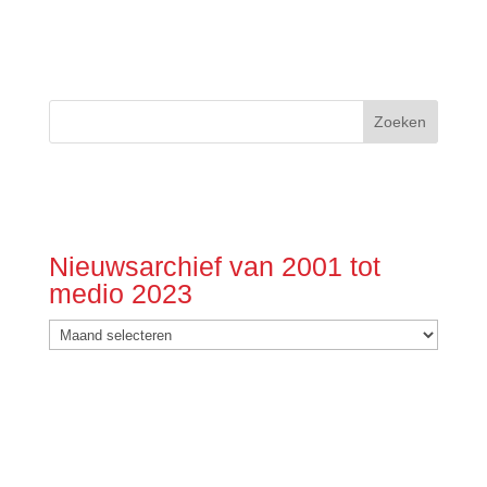
Nieuwsarchief van 2001 tot
medio 2023
Nieuwsarchief
van
2001
tot
medio
2023