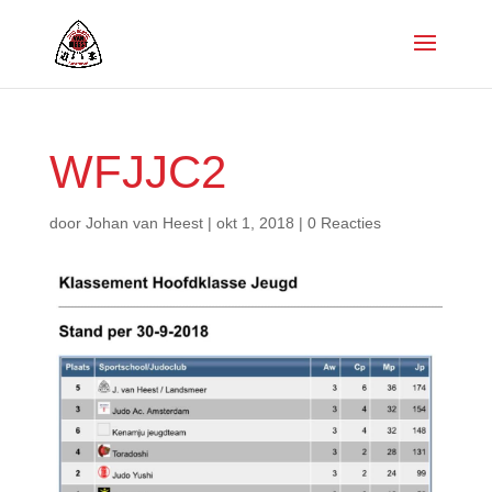
WFJJC2
door
Johan van Heest
|
okt 1, 2018
|
0 Reacties