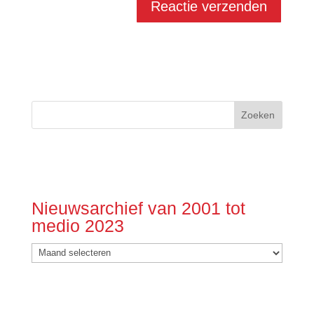
Nieuwsarchief van 2001 tot
medio 2023
Nieuwsarchief
van
2001
tot
medio