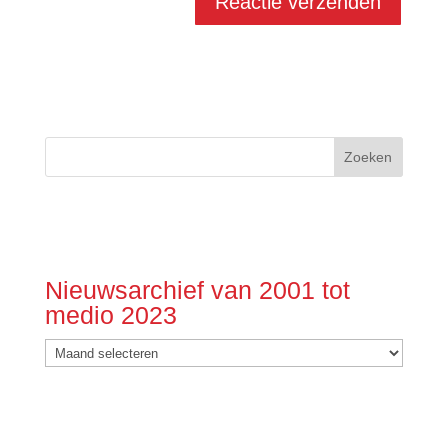
Nieuwsarchief van 2001 tot
medio 2023
Nieuwsarchief
van
2001
tot
medio