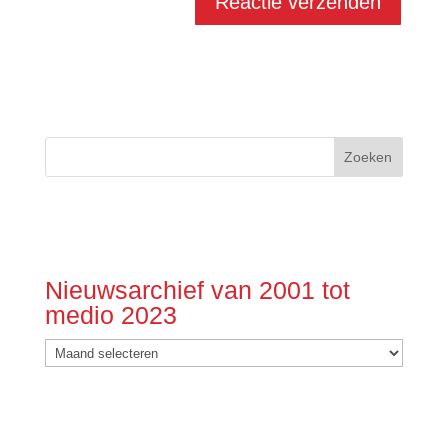
Nieuwsarchief van 2001 tot
medio 2023
Nieuwsarchief
van
2001
tot
medio