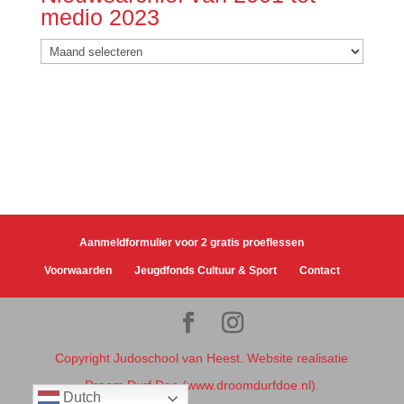
medio 2023
Nieuwsarchief
van
2001
tot
medio
2023
Aanmeldformulier voor 2 gratis proeflessen
Voorwaarden
Jeugdfonds Cultuur & Sport
Contact
Copyright Judoschool van Heest. Website realisatie
Droom Durf Doe (www.droomdurfdoe.nl).
Dutch