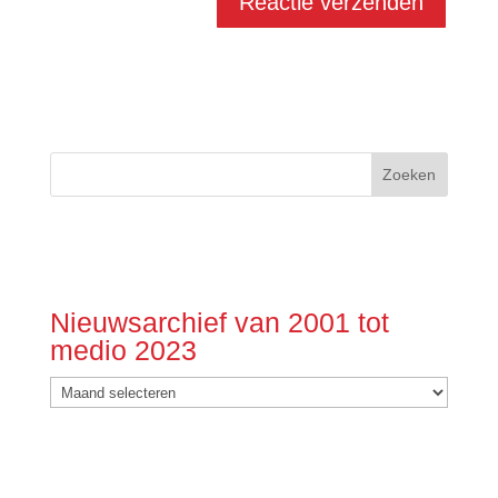
Nieuwsarchief van 2001 tot
medio 2023
Nieuwsarchief
van
2001
tot
medio